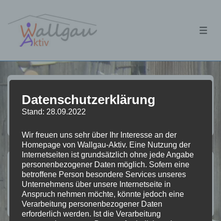
↓
Zum
ME
Inhalt
Datenschutzerklärung
Monat:
November 2019
Stand: 28.09.2022
Wir freuen uns sehr über Ihr Interesse an der
Homepage von Wallgau-Aktiv. Eine Nutzung der
Internetseiten ist grundsätzlich ohne jede Angabe
Adventskonzert am 01.12.2019
personenbezogener Daten möglich. Sofern eine
betroffene Person besondere Services unseres
Unternehmens über unsere Internetseite in
VON
WAADMINISTRATOR
VERÖFFENTLICHT AM
Anspruch nehmen möchte, könnte jedoch eine
09.11.2019
VERÖFFENTLICHT IN
AKTIVITÄTEN
Verarbeitung personenbezogener Daten
erforderlich werden. Ist die Verarbeitung