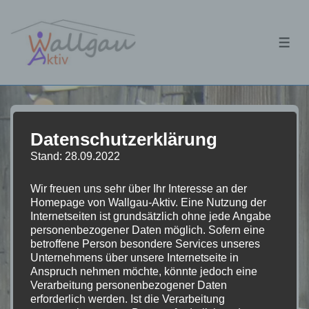
↓
Zum
ME
Inhalt
Tourismusverein
Datenschutzerklärung
Stand: 28.09.2022
Unter anderem sind wir darauf bedacht, den
Wir freuen uns sehr über Ihr Interesse an der
Tourismus in Wallgau zu fördern.
Homepage von Wallgau-Aktiv. Eine Nutzung der
Werde auch Du Mitglied, und unterstütze uns
Internetseiten ist grundsätzlich ohne jede Angabe
personenbezogener Daten möglich. Sofern eine
hierbei!
betroffene Person besondere Services unseres
Unternehmens über unsere Internetseite in
Anspruch nehmen möchte, könnte jedoch eine
Verarbeitung personenbezogener Daten
erforderlich werden. Ist die Verarbeitung