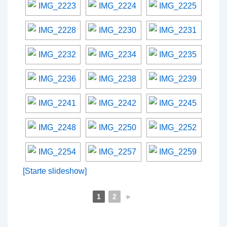
[Starte slideshow]
1
2
►