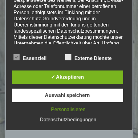
Adresse oder Telefonnummer einer betroffenen
Person, erfolgt stets im Einklang mit der
Datenschutz-Grundverordnung und in
Übereinstimmung mit den für uns geltenden
landesspezifischen Datenschutzbestimmungen.
Mittels dieser Datenschutzerklärung möchte unser
Unternehmen die Öffentlichkeit über Art, Umfang
und Zweck der von uns erhobenen, genutzten und
verarbeiteten personenbezogenen Daten
Essenziell
Externe Dienste
informieren. Ferner werden betroffene Personen
mittels dieser Datenschutzerklärung über die ihnen
zustehenden Rechte aufgeklärt.
✓ Akzeptieren
Name
*
Wir haben als für die Verarbeitung Verantwortlicher
zahlreiche technische und organisatorische
Auswahl speichern
Maßnahmen umgesetzt, um einen möglichst
lückenlosen Schutz der über diese Internetseite
Personalisieren
verarbeiteten personenbezogenen Daten
E-Mail
*
sicherzustellen. Dennoch können Internetbasierte
Datenschutzbedingungen
Datenübertragungen grundsätzlich
Sicherheitslücken aufweisen, sodass ein absoluter
Schutz nicht gewährleistet werden kann. Aus