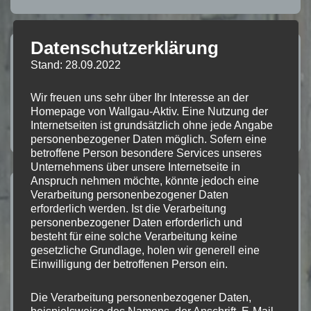
Datenschutzerklärung
Beitragsnavigation
Vorheriger
Nächster
‹ Flyer mit
Parkplätze Adventsmarkt
Stand: 28.09.2022
Beitrag
Beitrag
Rahmenprogramm
2018 ›
Wir freuen uns sehr über Ihr Interesse an der
ist
ist
Adventsmarkt 2018 in
Homepage von Wallgau-Aktiv. Eine Nutzung der
Wallgau
Internetseiten ist grundsätzlich ohne jede Angabe
personenbezogener Daten möglich. Sofern eine
betroffene Person besondere Services unseres
Unternehmens über unsere Internetseite in
Anspruch nehmen möchte, könnte jedoch eine
Verarbeitung personenbezogener Daten
Schreibe einen Kommentar
erforderlich werden. Ist die Verarbeitung
personenbezogener Daten erforderlich und
besteht für eine solche Verarbeitung keine
Deine E-Mail-Adresse wird nicht veröffentlicht.
gesetzliche Grundlage, holen wir generell eine
Erforderliche Felder sind mit
*
markiert
Einwilligung der betroffenen Person ein.
Die Verarbeitung personenbezogener Daten,
Kommentar
*
beispielsweise des Namens, der Anschrift, E-Mail-