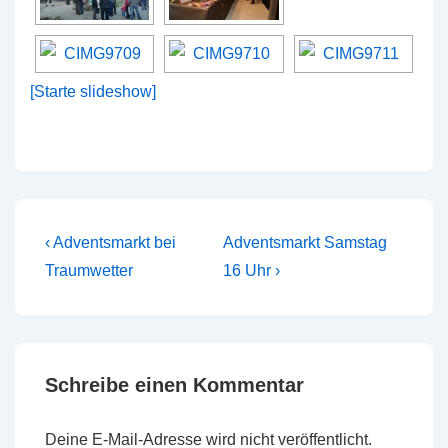
[Starte slideshow]
Beitragsnavigation
Vorheriger
Nächster
‹ Adventsmarkt bei
Adventsmarkt Samstag
Beitrag
Beitrag
Traumwetter
16 Uhr ›
ist
ist
Schreibe einen Kommentar
Deine E-Mail-Adresse wird nicht veröffentlicht.