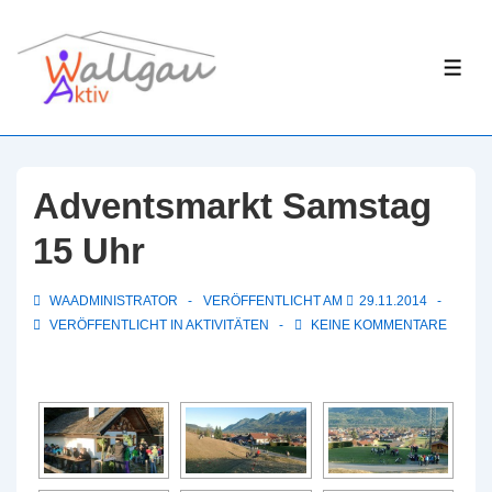
↓
Zum
ME
Inhalt
Adventsmarkt Samstag
15 Uhr
WAADMINISTRATOR
VERÖFFENTLICHT AM
29.11.2014
VERÖFFENTLICHT IN
AKTIVITÄTEN
KEINE KOMMENTARE