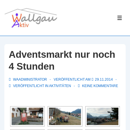
↓
Zum
ME
Inhalt
Adventsmarkt nur noch
4 Stunden
WAADMINISTRATOR
VERÖFFENTLICHT AM
29.11.2014
VERÖFFENTLICHT IN
AKTIVITÄTEN
KEINE KOMMENTARE