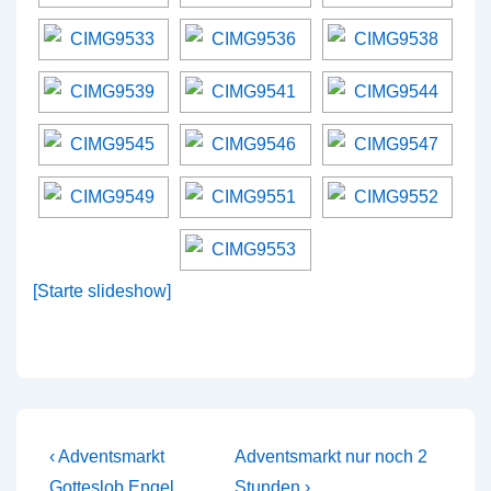
[Starte slideshow]
Beitragsnavigation
Vorheriger
Nächster
‹ Adventsmarkt
Adventsmarkt nur noch 2
Beitrag
Beitrag
Gotteslob Engel
Stunden ›