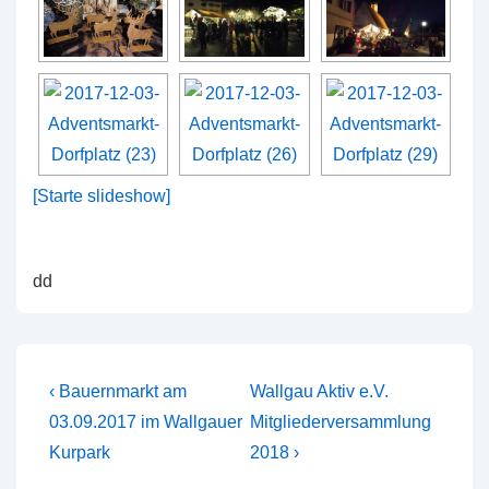
[Starte slideshow]
dd
Beitragsnavigation
Vorheriger
Nächster
‹ Bauernmarkt am
Wallgau Aktiv e.V.
Beitrag
Beitrag
03.09.2017 im Wallgauer
Mitgliederversammlung
ist
ist
Kurpark
2018 ›