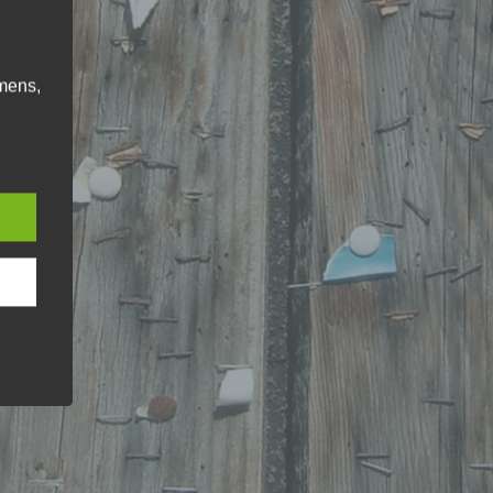
mens,
ng
en
chte
r von
ten
.
ische
n
ann.
ise