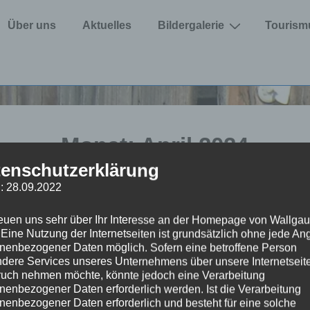
Über uns
Aktuelles
Bildergalerie
Tourism
Monat:
April 2024
enschutzerklärung
: 28.09.2022
reuen uns sehr über Ihr Interesse an der Homepage von Wallgau
uptversammlun
. Eine Nutzung der Internetseiten ist grundsätzlich ohne jede A
nenbezogener Daten möglich. Sofern eine betroffene Person
024
dere Services unseres Unternehmens über unsere Internetseite
uch nehmen möchte, könnte jedoch eine Verarbeitung
TRATOR
VERÖFFENTLICHT AM
nenbezogener Daten erforderlich werden. Ist die Verarbeitung
VERÖFFENTLICHT IN
nenbezogener Daten erforderlich und besteht für eine solche