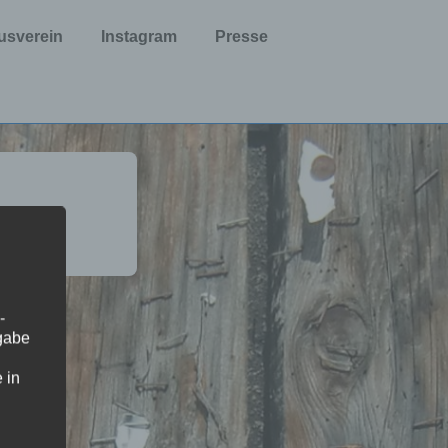
usverein
Instagram
Presse
-
ngabe
 in